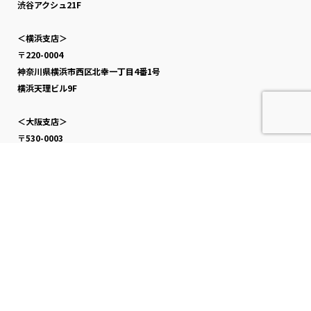
渋谷アクシュ21F
＜横浜支店＞
〒220-0004
神奈川県横浜市西区北幸一丁目4番1号
横浜天理ビル9F
＜大阪支店＞
〒530-0003
大阪府大阪市北区堂島一丁目6番20号
堂島アバンザ7F
＜福岡支店＞
〒810-0041
福岡県福岡市中央区大名二丁目6番50号
福岡大名ガーデンシティ8F
資料のダウンロード
メールでお問い合わせ