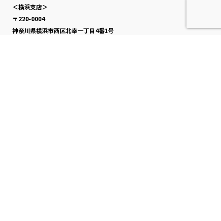
＜横浜支店＞
〒220-0004
神奈川県横浜市西区北幸一丁目4番1号
横浜天理ビル9F
＜大阪支店＞
〒530-0003
大阪府大阪市北区堂島一丁目6番20号
堂島アバンザ7F
＜福岡支店＞
〒810-0041
福岡県福岡市中央区大名二丁目6番50号
福岡大名ガーデンシティ8F
資料のダウンロード
メールでお問い合わせ
アフターサービスはこちら