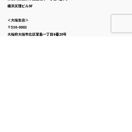
横浜天理ビル9F
＜大阪支店＞
〒530-0003
大阪府大阪市北区堂島一丁目6番20号
堂島アバンザ7F
＜福岡支店＞
〒810-0041
福岡県福岡市中央区大名二丁目6番50号
福岡大名ガーデンシティ8F
資料のダウンロード
メールでお問い合わせ
アフターサービスはこちら
お電話でのお問い合わせ（東京本社）
TEL 03-6427-9830