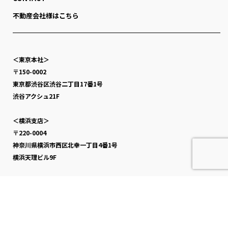
不動産会社様はこちら
＜東京本社＞
〒150-0002
東京都渋谷区渋谷二丁目17番1号
渋谷アクシュ21F
＜横浜支店＞
〒220-0004
神奈川県横浜市西区北幸一丁目4番1号
横浜天理ビル9F
＜大阪支店＞
〒530-0003
大阪府大阪市北区堂島一丁目6番20号
堂島アバンザ7F