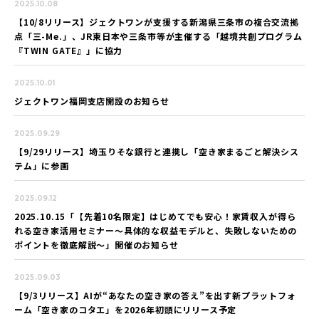
2025.10.08
【10/8リリース】ジェクトワンが支援する新潟県三条市の複合交流拠
点「三-Me.」、JR東日本や三条市等が主催する「越境共創プログラム
『TWIN GATE』」に協力
2025.10.01
ジェクトワン福岡支店開設のお知らせ
2025.09.29
【9/29リリース】埼玉りそな銀行と連携し「空き家まるごと解決シス
テム」に参画
2025.09.12
2025.10.15「【先着10名限定】はじめてでも安心！家賃収入が得ら
れる空き家活用セミナー～具体的な収益モデルと、失敗しないための
ポイントを徹底解説～」開催のお知らせ
2025.09.03
【9/3リリース】AIが“あなたの空き家の答え”を出す新プラットフォ
ーム「空き家のコタエ」を2026年初頭にリリース予定