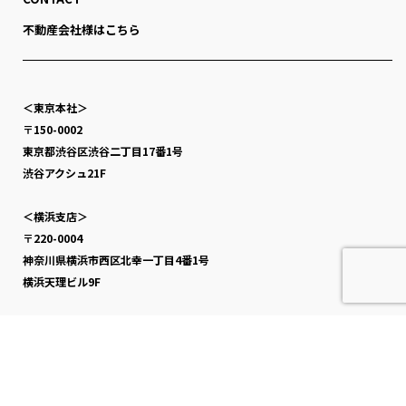
不動産会社様はこちら
＜東京本社＞
〒150-0002
東京都渋谷区渋谷二丁目17番1号
渋谷アクシュ21F
＜横浜支店＞
〒220-0004
神奈川県横浜市西区北幸一丁目4番1号
横浜天理ビル9F
＜大阪支店＞
〒530-0003
大阪府大阪市北区堂島一丁目6番20号
堂島アバンザ7F