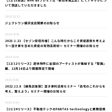
【12/23放送】NHK BSプレミアム「新日本風土記」にてアキサポにつ
いて放送していただきました
2022.12.23
ジェクトワン横浜支店開業のお知らせ
2022.12.16
2023.1.21 【セゾン投信共催】こんな時だからこそ資産運用を考えよ
う～空き家を含めた資産の有効活用術～ セミナー開催のお知らせ
2022.12.12
【12/12リリース】遊休物件に全国のアーティストが集結する「壁画」
展、12月16日より期間限定で開催
2022.11.25
2022.12.8 【練馬区後援】空き家利活用セミナー「自宅のこれからを
考え、整えよう」セミナー開催のお知らせ
2022.11.24
【11/24リリース】不動産テックのFANTAS technologyと業務提携