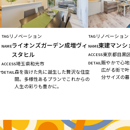
リノベーション
リノベーション
TAG
TAG
ライオンズガーデン成増ヴィ
東建マンシ
NAME
NAME
スタヒル
東京都目黒
ACCESS
。
賑やかで心地
埼玉県和光市
DETAIL
ACCESS
し
広がる街で叶
森を抜けた先に誕生した贅沢な住空
DETAIL
分サイズの暮
間。多様性あるプランでこれからの
人生の彩りも豊かに。