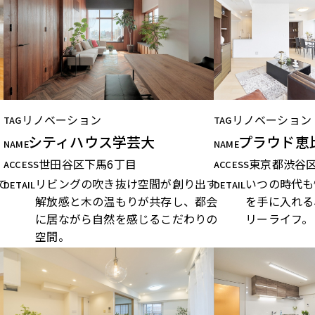
リノベーション
リノベーション
TAG
TAG
シティハウス学芸大
プラウド恵
NAME
NAME
世田谷区下馬6丁目
東京都渋谷
ACCESS
ACCESS
で
リビングの吹き抜け空間が創り出す
いつの時代も
DETAIL
DETAIL
。
解放感と木の温もりが共存し、都会
を手に入れる
に居ながら自然を感じるこだわりの
リーライフ。
空間。