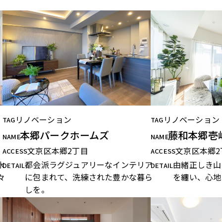
リノベーション
リノベーション
TAG
TAG
本郷パークホームズ
藤和本郷壱
NAME
NAME
文京区本郷2丁目
文京区本郷2
ACCESS
ACCESS
水
都会派ラグジュアリーなインテリア
由緒正しき山
DETAIL
DETAIL
々
に包まれて、洗練された豊かな暮ら
を纏い、心地
しを。