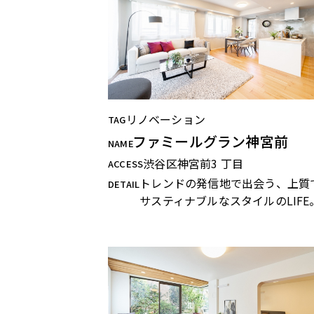
リノベーション
TAG
ファミールグラン神宮前
NAME
渋谷区神宮前3 丁目
ACCESS
トレンドの発信地で出会う、上質
DETAIL
サスティナブルなスタイルのLIFE