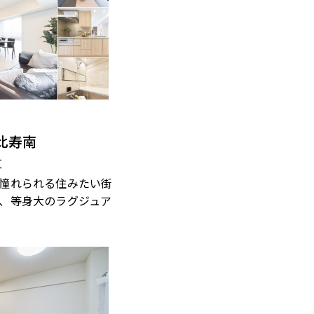
比寿南
区
憧れられる住みたい街
、等身大のラグジュア