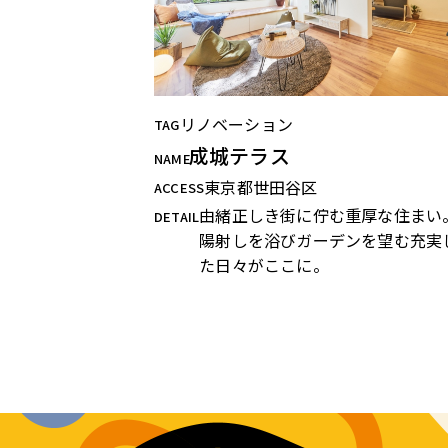
リノベーション
TAG
成城テラス
NAME
東京都世田谷区
ACCESS
由緒正しき街に佇む重厚な住まい
DETAIL
陽射しを浴びガーデンを望む充実
た日々がここに。