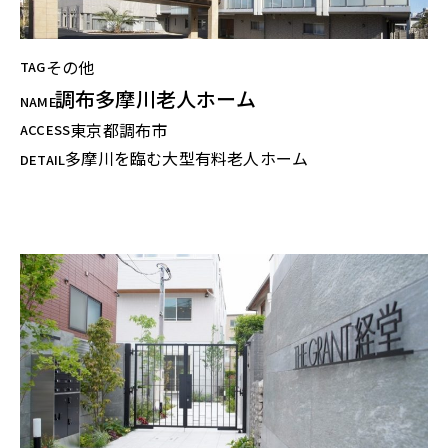
その他
TAG
調布多摩川老人ホーム
NAME
東京都調布市
ACCESS
多摩川を臨む大型有料老人ホーム
DETAIL