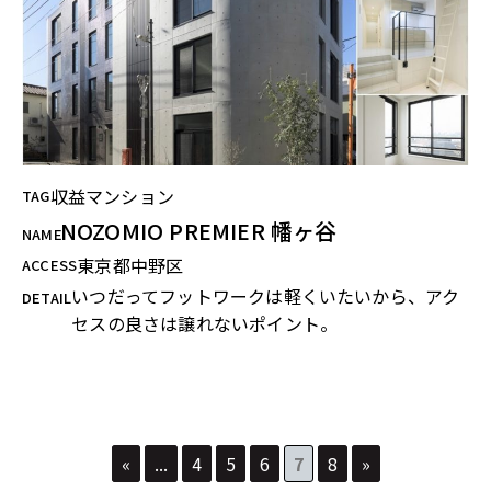
収益マンション
TAG
NOZOMIO PREMIER 幡ヶ谷
NAME
東京都中野区
ACCESS
いつだってフットワークは軽くいたいから、アク
DETAIL
セスの良さは譲れないポイント。
«
...
4
5
6
7
8
»