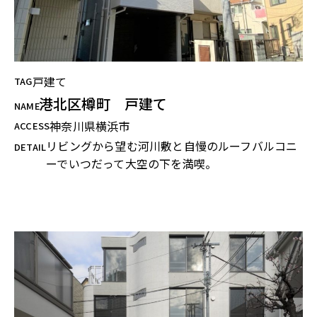
戸建て
TAG
港北区樽町 戸建て
NAME
神奈川県横浜市
ACCESS
リビングから望む河川敷と自慢のルーフバルコニ
DETAIL
ーでいつだって大空の下を満喫。