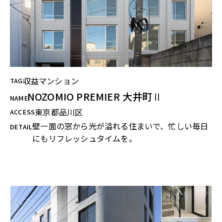
収益マンション
TAG
NOZOMIO PREMIER 大井町Ⅱ
NAME
東京都品川区
ACCESS
壁一面の窓から光が溢れる住まいで、忙しい毎日
DETAIL
にもリフレッシュタイムを。