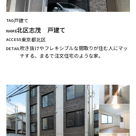
戸建て
TAG
北区志茂 戸建て
NAME
東京都北区
ACCESS
吹き抜けやフレキシブルな間取りが住む人にマッ
DETAIL
チする、まるで注文住宅のような家。