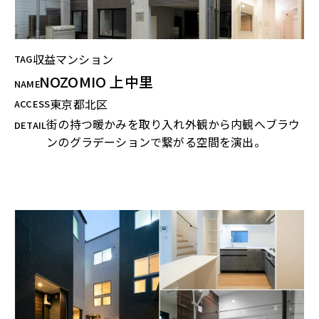
収益マンション
TAG
NOZOMIO 上中里
NAME
東京都北区
ACCESS
街の持つ暖かみを取り入れ外観から内観へブラウ
DETAIL
ンのグラデーションで繋がる空間を演出。