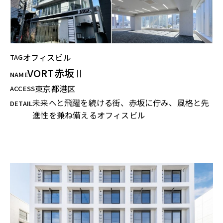
オフィスビル
TAG
VORT赤坂Ⅱ
NAME
東京都港区
ACCESS
未来へと飛躍を続ける街、赤坂に佇み、風格と先
DETAIL
進性を兼ね備えるオフィスビル