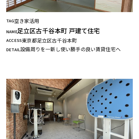
空き家活用
TAG
足立区古千谷本町 戸建て住宅
NAME
東京都足立区古千谷本町
ACCESS
設備周りを一新し使い勝手の良い賃貸住宅へ
DETAIL