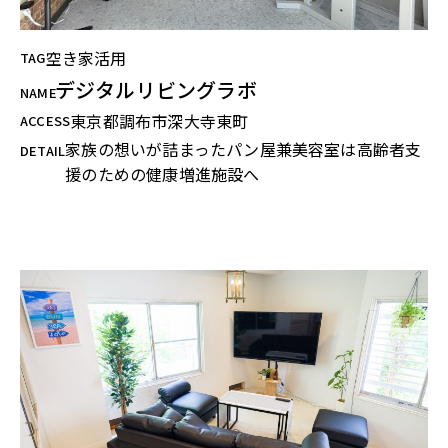
空き家活用
TAG
デジタルリビングラボ
NAME
東京都調布市深大寺東町
ACCESS
家族の想いが詰まったパン屋兼美容室は高齢者支
DETAIL
援のための健康増進施設へ