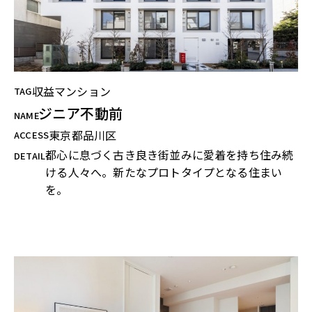
収益マンション
TAG
ジニア不動前
NAME
東京都品川区
ACCESS
都心に息づく古き良き街並みに愛着を持ち住み続
DETAIL
ける人々へ。新たなプロトタイプとなる住まい
を。