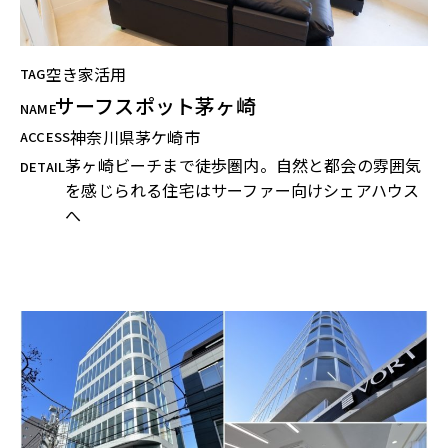
空き家活用
TAG
サーフスポット茅ヶ崎
NAME
神奈川県茅ケ崎市
ACCESS
茅ヶ崎ビーチまで徒歩圏内。自然と都会の雰囲気
DETAIL
を感じられる住宅はサーファー向けシェアハウス
へ