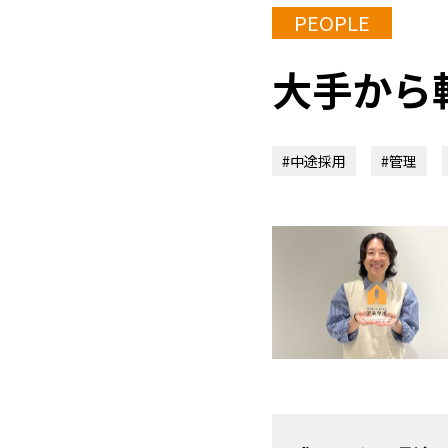
大手から
#中途採用
#管理