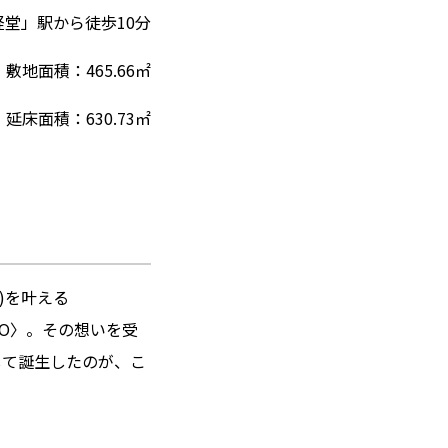
堂」駅から徒歩10分
敷地⾯積：465.66㎡
延床⾯積：630.73㎡
)を叶える
IO〉。その想いを受
して誕生したのが、こ