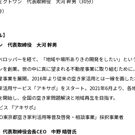
ワン 代表取締役 大河 幹男（30分）
分）
ル】
ン 代表取締役 大河 幹男
ベロッパーを経て、「地域や場所ありきの開発をしたい」という
ンを創業。世の中に真に望まれる不動産事業に取り組むために
産事業を展開。2016年より従来の空き家活用とは一線を画し
家活用サービス「アキサポ」をスタート。2021年6月より、各
を開始し、全国の空き家問題解決と地域再生を目指す。
ビス 『アキサポ』
NPO東京都空き家利活用等普及啓発・相談事業」採択事業者
代表取締役会長CEO 中野 晴啓氏