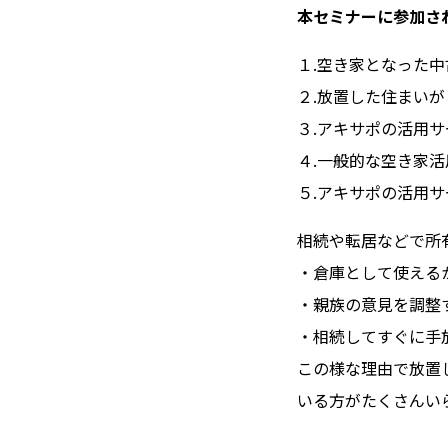
本セミナーに参加さ
１.空き家となった
２.放置した住まい
３.アキサポの活用
４.一般的な空き家
５.アキサポの活用
相続や転居などで所
・倉庫として使える
・親族の意見を調整
・相続してすぐに手
この様な理由で放置
いる方がたくさんい