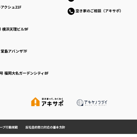
アクシュ21F
空き家のご相談（アキサポ）
号
横浜天理ビル9F
号
堂島アバンザ7F
0号
福岡大名ガーデンシティ8F
ープ行動規範
反社会的勢力対応の基本方針