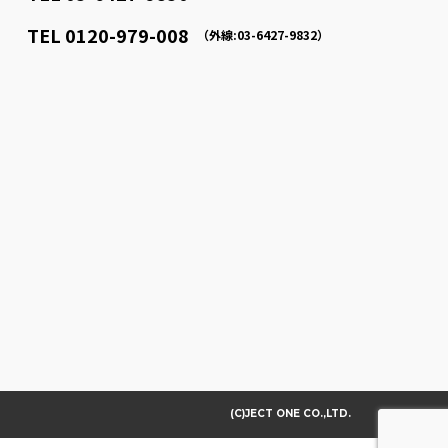
TEL 0120-979-008
（外線:03-6427-9832）
(C)JECT ONE CO.,LTD.