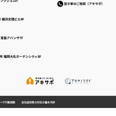
アクシュ21F
空き家のご相談（アキサポ）
号
横浜天理ビル9F
号
堂島アバンザ7F
0号
福岡大名ガーデンシティ8F
ープ行動規範
反社会的勢力対応の基本方針