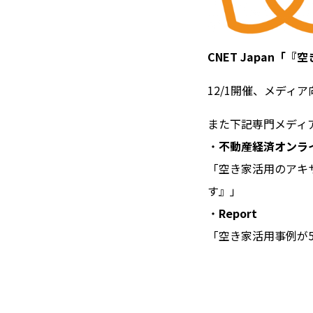
CNET Japan
12/1開催、メディ
また下記専門メディ
・
不動産経済オンラ
「空き家活用のアキ
す』」
・
Report
「空き家活用事例が