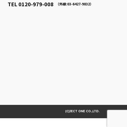
TEL 0120-979-008
（外線:03-6427-9832）
(C)JECT ONE CO.,LTD.