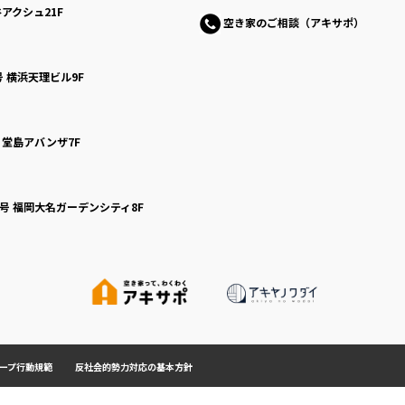
アクシュ21F
空き家のご相談（アキサポ）
号
横浜天理ビル9F
号
堂島アバンザ7F
0号
福岡大名ガーデンシティ8F
ープ行動規範
反社会的勢力対応の基本方針