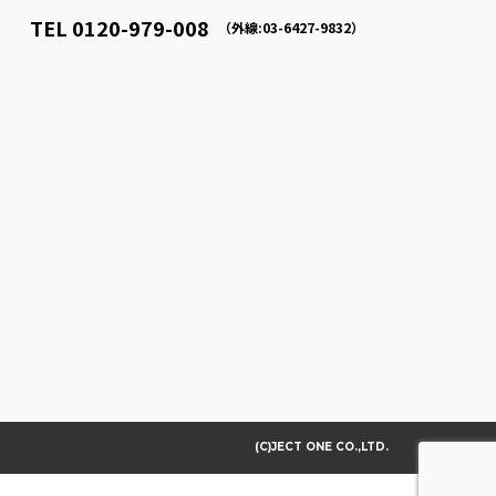
TEL 0120-979-008
（外線:03-6427-9832）
(C)JECT ONE CO.,LTD.