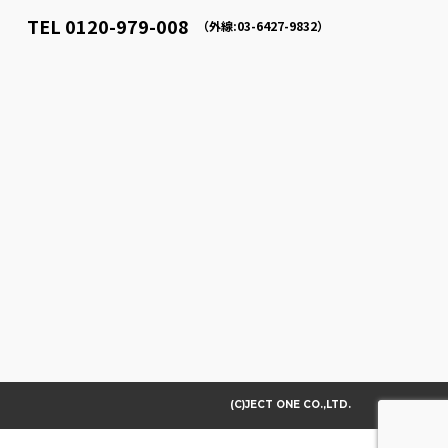
TEL 0120-979-008
（外線:03-6427-9832）
(C)JECT ONE CO.,LTD.