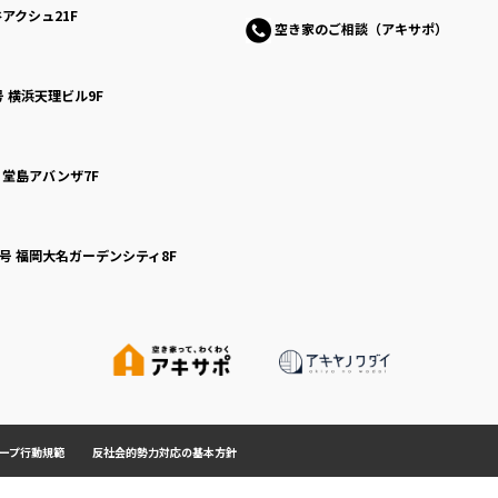
アクシュ21F
空き家のご相談（アキサポ）
号
横浜天理ビル9F
号
堂島アバンザ7F
0号
福岡大名ガーデンシティ8F
ープ行動規範
反社会的勢力対応の基本方針