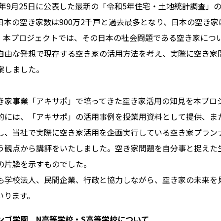
4年9月25日に公表した最新の「令和5年住宅・土地統計調査」
日本の空き家数は900万2千戸と過去最多となり、日本の空き
。本プロジェクトでは、その日本の社会問題である空き家につ
自由な発想で現存する空き家の活用方法を考え、実際に空き家
案しました。
き家事業「アキサポ」で培ってきた空き家活用の知見を本プロ
的には、「アキサポ」の活用事例を授業用資料として提供、ま
し、当社で実際に空き家活用を企画実行している空き家プラン
う観点から講評をいたしました。空き家問題を自分事と捉えた
の片鱗を示すものでした。
も学校法人、民間企業、行政と協力しながら、空き家の未来を
いります。
ンゴ学園 N高等学校・S高等学校について