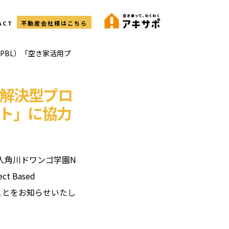
ACT
不動産会社様はこちら
PBL）「空き家活用プ
解決型プロ
クト」に協力
人角川ドワンゴ学園N
 Based
たことをお知らせいたし