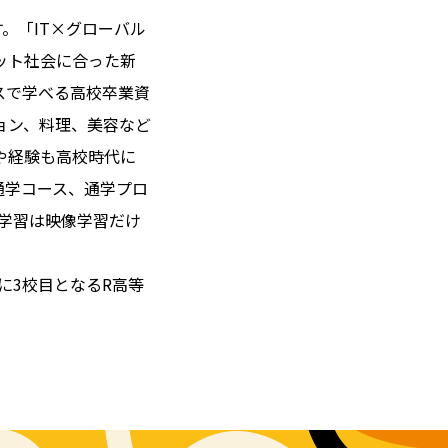
。「IT×グローバル
ット社会に合った新
スで学べる高校卒業資
ョン、料理、美容など
や経験も高校時代に
通学コース、通学プロ
学習は映像学習だけ
月に3校目となるR高等