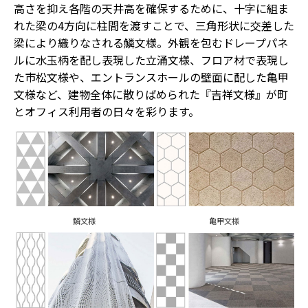
高さを抑え各階の天井高を確保するために、十字に組ま
れた梁の4方向に柱間を渡すことで、三角形状に交差した
梁により織りなされる鱗文様。外観を包むドレープパネ
ルに水玉柄を配し表現した立涌文様、フロア材で表現し
た市松文様や、エントランスホールの壁面に配した亀甲
文様など、建物全体に散りばめられた『吉祥文様』が町
とオフィス利用者の日々を彩ります。
鱗文様
亀甲文様